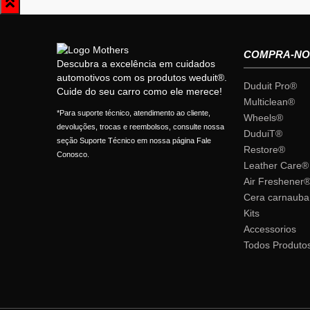
COMPRA-NO
Descubra a excelência em cuidados
automotivos com os produtos weduit®.
Duduit Pro®
Cuide do seu carro como ele merece!
Multiclean®
*Para suporte técnico, atendimento ao cliente,
Wheels®
devoluções, trocas e reembolsos, consulte nossa
DuduiT®
seção Suporte Técnico em nossa página Fale
Restore®
Conosco.
Leather Care®
Air Freshener
Cera carnauba
Kits
Accessorios
Todos Produto