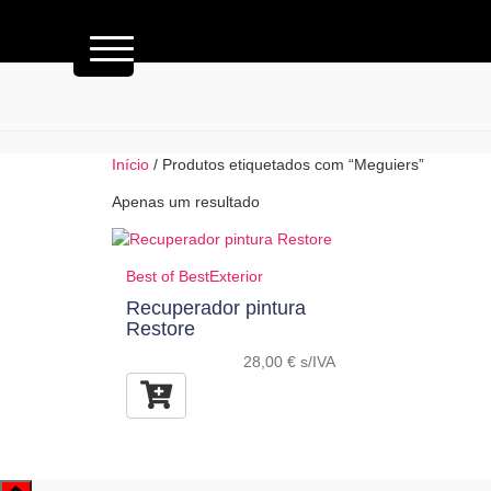
Início
/ Produtos etiquetados com “Meguiers”
Apenas um resultado
Best of Best
Exterior
Recuperador pintura
Restore
28,00
€
s/IVA