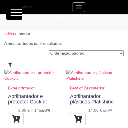
Toggle
Interior
Navigation
Início
/ Interior
A mostrar todos os 8 resultados
Exterior
Interior
Best of Best
Interior
Abrilhantador e
Abrilhantador
protector Cockpit
plásticos Platishine
9,00
€
–
145,00
s/IVA
€
14,00
€
s/IVA