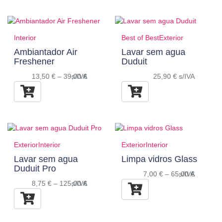
Interior
Best of Best
Exterior
Ambiantador Air
Lavar sem agua
Freshener
Duduit
13,50
€
–
39,00
s/IVA
€
25,90
€
s/IVA
Exterior
Interior
Exterior
Interior
Lavar sem agua
Limpa vidros Glass
Duduit Pro
7,00
€
–
65,00
s/IVA
€
8,75
€
–
125,00
s/IVA
€