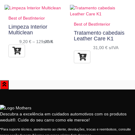
Best of Best
Interior
Best of Best
Interior
Limpeza Interior
Multiclean
Tratamento cabedais
Leather Care K1
9,20
€
–
129,00
s/IVA
€
31,00
€
s/IVA
Descubra a excelência em cuidados automotivos com os produtos
weduit®. Cuide do seu carro como ele merece!
*Para suporte técnico, atendimento ao cliente, devoluções, trocas e reembolsos, consulte