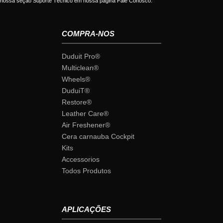
nossa seção Suporte Técnico em nossa página Fale Conosco.
COMPRA-NOS
Duduit Pro®
Multiclean®
Wheels®
DuduiT®
Restore®
Leather Care®
Air Freshener®
Cera carnauba Cockpit
Kits
Accessorios
Todos Produtos
APLICAÇÕES