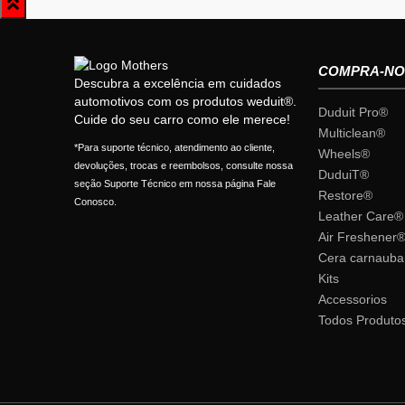
COMPRA-NO
Descubra a excelência em cuidados
automotivos com os produtos weduit®.
Duduit Pro®
Cuide do seu carro como ele merece!
Multiclean®
*Para suporte técnico, atendimento ao cliente,
Wheels®
devoluções, trocas e reembolsos, consulte nossa
DuduiT®
seção Suporte Técnico em nossa página Fale
Restore®
Conosco.
Leather Care®
Air Freshener
Cera carnauba
Kits
Accessorios
Todos Produto